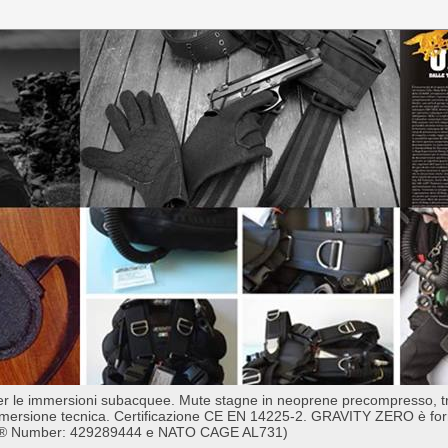
per le immersioni subacquee. Mute stagne in neoprene precompresso, 
ersione tecnica. Certificazione CE EN 14225-2. GRAVITY ZERO è fornit
-N-S ® Number: 429289444 e NATO CAGE AL731)