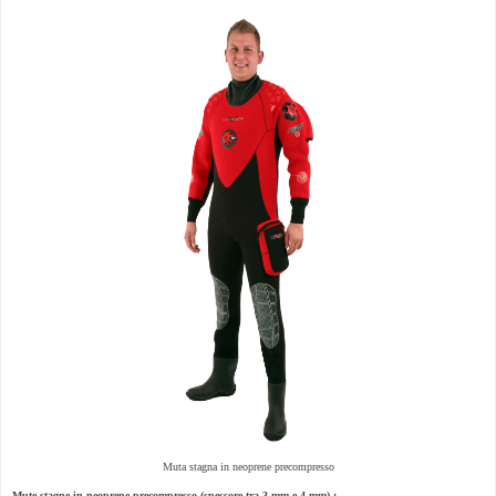
Muta stagna in neoprene precompresso
Mute stagne in neoprene precompresso (spessore tra 3 mm e 4 mm) :