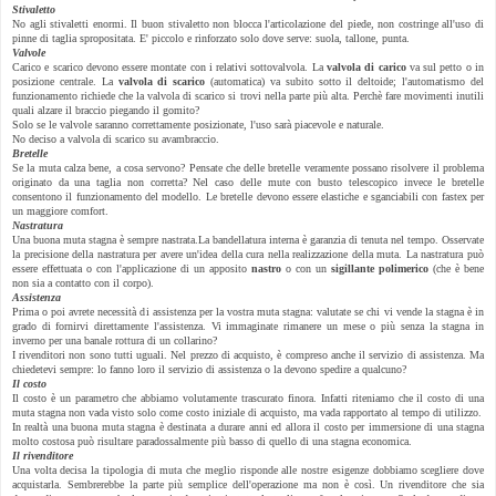
Stivaletto
No agli stivaletti enormi. Il buon stivaletto non blocca l'articolazione del piede, non costringe all'uso di
pinne di taglia spropositata. E' piccolo e rinforzato solo dove serve: suola, tallone, punta.
Valvole
Carico e scarico devono essere montate con i relativi sottovalvola. La
valvola di carico
va sul petto o in
posizione centrale. La
valvola di scarico
(automatica) va subito sotto il deltoide; l'automatismo del
funzionamento richiede che la valvola di scarico si trovi nella parte più alta. Perchè fare movimenti inutili
quali alzare il braccio piegando il gomito?
Solo se le valvole saranno correttamente posizionate, l'uso sarà piacevole e naturale.
No deciso a valvola di scarico su avambraccio.
Bretelle
Se la muta calza bene, a cosa servono? Pensate che delle bretelle veramente possano risolvere il problema
originato da una taglia non corretta? Nel caso delle mute con busto telescopico invece le bretelle
consentono il funzionamento del modello. Le bretelle devono essere elastiche e sganciabili con fastex per
un maggiore comfort.
Nastratura
Una buona muta stagna è sempre nastrata.La bandellatura interna è garanzia di tenuta nel tempo. Osservate
la precisione della nastratura per avere un'idea della cura nella realizzazione della muta. La nastratura può
essere effettuata o con l'applicazione di un apposito
nastro
o con un
sigillante polimerico
(che è bene
non sia a contatto con il corpo).
Assistenza
Prima o poi avrete necessità di assistenza per la vostra muta stagna: valutate se chi vi vende la stagna è in
grado di fornirvi direttamente l'assistenza. Vi immaginate rimanere un mese o più senza la stagna in
inverno per una banale rottura di un collarino?
I rivenditori non sono tutti uguali. Nel prezzo di acquisto, è compreso anche il servizio di assistenza. Ma
chiedetevi sempre: lo fanno loro il servizio di assistenza o la devono spedire a qualcuno?
Il costo
Il costo è un parametro che abbiamo volutamente trascurato finora. Infatti riteniamo che il costo di una
muta stagna non vada visto solo come costo iniziale di acquisto, ma vada rapportato al tempo di utilizzo.
In realtà una buona muta stagna è destinata a durare anni ed allora il costo per immersione di una stagna
molto costosa può risultare paradossalmente più basso di quello di una stagna economica.
Il rivenditore
Una volta decisa la tipologia di muta che meglio risponde alle nostre esigenze dobbiamo scegliere dove
acquistarla. Sembrerebbe la parte più semplice dell'operazione ma non è così. Un rivenditore che sia