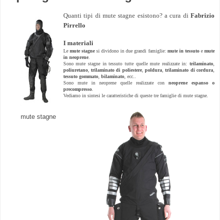
Quanti tipi di mute stagne esistono? a cura di
Fabrizio
Pirrello
I materiali
Le
mute stagne
si dividono in due grandi famiglie:
mute in tessuto
e
mute
in neoprene
.
Sono mute stagne in tessuto tutte quelle mute realizzate in:
trilaminato
,
poliuretano
,
trilaminato di poliestere
,
poldura
,
trilaminato di cordura
,
tessuto gommato
,
bilaminato
, ecc..
Sono mute in neoprene quelle realizzate con
neoprene espanso o
precompresso
.
Vediamo in sintesi le caratteristiche di queste tre famiglie di mute stagne.
mute stagne