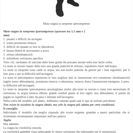
Muta stagna in neoprene ipercompresso
Mute stagne in neoprene ipercompresso (spessore tra 1,5 mm e 2
mm):
1. pesanti e difficili da asciugare
2. scarsa protezione termica
3. difficili da riparare se non in laboratorio
4. buona libertà di movimento a secco
5. ottima idrodinamicità
6. richiedono sottomuta specifico
Visto ciò, cerchiamo di tracciare delle linee guida che possano aiutare nella non facile scelta.
Le mute in tessuto hanno dalla loro una grande praticità di utilizzo, soprattutto fuori dall'acqua.
Le mute in neoprene sono calde in acqua, ma non molto pratiche da gestire per i loro ingombri, per il
loro peso e per la difficoltà nell'asciugarsi.
Le mute in precompresso esprimono le loro migliori doti in immersione ove consentono idrodinamicità
(taglio meno abbondante), protezione termica e robustezza; tuttavia finita l'immersione emergono il peso,
la difficoltà nell'asciugarsi.
Le mute in neoprene ipercompresso assomigliano molto alle mute in tessuto e come loro necessitano di
sottomuta; in acqua tuttavia offrono grande comfort grazie al loro taglio non abbondante; il prezzo da
pagare in superficie è dato da peso e lentezza nell'asciugarsi.
Nella scelta del modello più adatto, dobbiamo valutare quale sarà il tipo di utilizzo prevalente.
Non esiste in assoluto la stagna ideale, ma solo la stagna più adatta per certe condizioni.
Il consiglio
Individuato il modello che meglio risponde alle vostre esigenze guardate a questi particolari che si
riveleranno estremamente importanti nell'uso pratico.
Taglia
Mai aderente.
La stagna ha vestibilità comoda.
La vestibilità andrebbe vista indossando lo stesso sottomuta che indosserete per le immersioni.