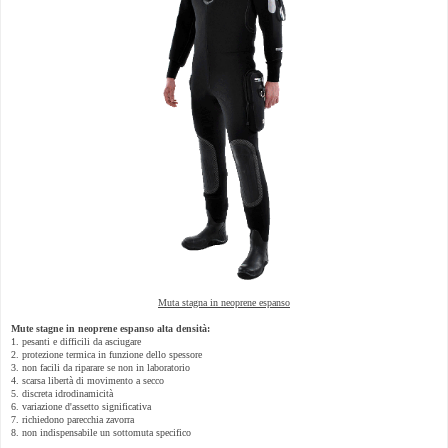
Muta stagna in neoprene espanso
Mute stagne in neoprene espanso alta densità:
1. pesanti e difficili da asciugare
2. protezione termica in funzione dello spessore
3. non facili da riparare se non in laboratorio
4. scarsa libertà di movimento a secco
5. discreta idrodinamicità
6. variazione d'assetto significativa
7. richiedono parecchia zavorra
8. non indispensabile un sottomuta specifico