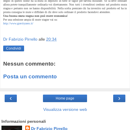
degno di questo nome ha la muta in deposito in tutte le taglie per farvela misurare. Se la deve ordinare
allora potete tranquillamente ordinarla voi direttamente. Non tutti i rivenditori credono nel prodotto muta
stagna e pertanto non ne hanno disponibilità. Nella scelta premiate chi ha investito sul prodotto ed ha in
pronta consegna le mute e diffidate di chi deve solo ordinare il prodotto facendovi attendere.
Una buona muta stagna non può essere economica!
Per una selezione ampia di mute stagne vai su:
http://www.gravityzero.it/
Dr Fabrizio Pirrello
alle
20:34
Condividi
Nessun commento:
Posta un commento
‹
›
Home page
Visualizza versione web
Informazioni personali
Dr Fabrizio Pirrello